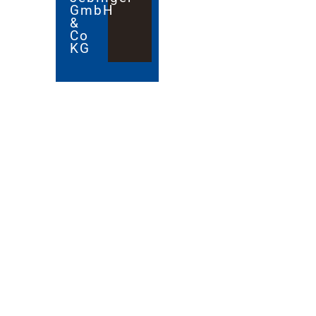
GmbH
&
Co
KG