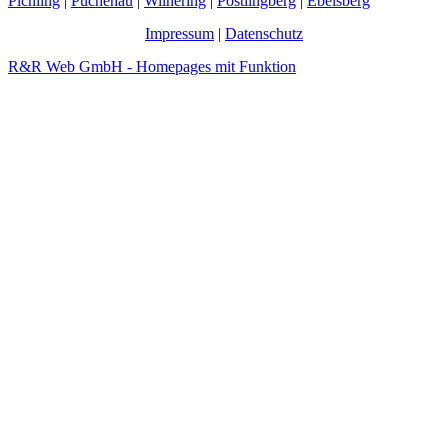
Pichling
|
Puchenau
|
Wilhering
|
Pöstlingberg
|
Ebelsberg
Impressum
|
Datenschutz
R&R Web GmbH - Homepages mit Funktion